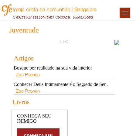
Igreja cristã da comunhão | Bangalore
Togg
Christian Fellowship Church, Bangalore
navigat
Juventude
CON
SEU
Artigos
INIM
Busque por realidade na sua vida interior
Zac
Zac Poonen
Poonen
Conhecer Deus Intimamente é o Segredo de Ser..
Zac Poonen
Livros
CONHEÇA SEU
INIMIGO