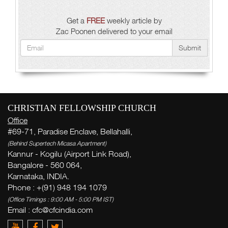
Get a
FREE
weekly article by
Zac Poonen delivered to your email
Submit
CHRISTIAN FELLOWSHIP CHURCH
Office
#69-71, Paradise Enclave, Bellahalli,
(Behind Supertech Micasa Apartment)
Kannur - Kogilu (Airport Link Road),
Bangalore - 560 064,
Karnataka, INDIA.
Phone : +(91) 948 194 1079
(Office Timings : 9:00 AM - 5:00 PM IST)
Email :
cfc@cfcindia.com