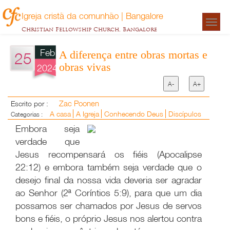
Igreja cristã da comunhão | Bangalore
Togg
Christian Fellowship Church, Bangalore
navigat
Feb
A diferença entre obras mortas e
25
obras vivas
2024
A-
A+
Zac Poonen
Escrito por :
A casa
A Igreja
Conhecendo Deus
Discípulos
Categorias :
Embora seja
verdade que
Jesus recompensará os fiéis (Apocalipse
22:12) e embora também seja verdade que o
desejo final da nossa vida deveria ser agradar
ao Senhor (2ª Coríntios 5:9), para que um dia
possamos ser chamados por Jesus de servos
bons e fiéis, o próprio Jesus nos alertou contra