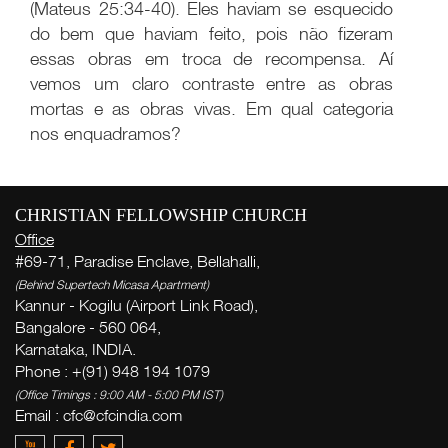
(Mateus 25:34-40). Eles haviam se esquecido
do bem que haviam feito, pois não fizeram
essas obras em troca de recompensa. Aí
vemos um claro contraste entre as obras
mortas e as obras vivas. Em qual categoria
nos enquadramos?
CHRISTIAN FELLOWSHIP CHURCH
Office
W
#69-71, Paradise Enclave, Bellahalli,
( Th
(Behind Supertech Micasa Apartment)
Thi
Kannur - Kogilu (Airport Link Road),
Bangalore - 560 064,
Karnataka, INDIA.
Phone : +(91) 948 194 1079
Ge
week
(Office Timings : 9:00 AM - 5:00 PM IST)
Email :
cfc@cfcindia.com
Zac