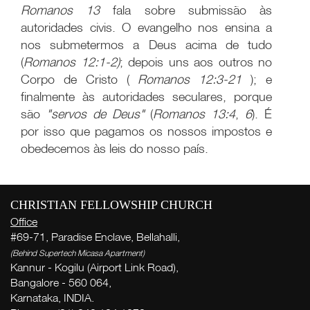
Romanos 13
fala sobre submissão às
autoridades civis. O evangelho nos ensina a
nos submetermos a Deus acima de tudo
(
Romanos 12:1-2)
; depois uns aos outros no
Corpo de Cristo (
Romanos
12:3-21
); e
finalmente às autoridades seculares, porque
são
"servos de Deus"
(
Romanos 13:4
,
6
). É
por isso que pagamos os nossos impostos e
obedecemos às leis do nosso país.
CHRISTIAN FELLOWSHIP CHURCH
Office
#69-71, Paradise Enclave, Bellahalli,
W
(Behind Supertech Micasa Apartment)
Kannur - Kogilu (Airport Link Road),
( Th
Bangalore - 560 064,
Thi
Karnataka, INDIA.