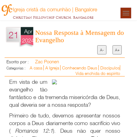
Igreja cristã da comunhão | Bangalore
Togg
Christian Fellowship Church, Bangalore
navigat
Apr
Nossa Resposta à Mensagem do
21
Evangelho
2024
A-
A+
Zac Poonen
Escrito por :
A casa
A Igreja
Conhecendo Deus
Discípulos
Categorias :
Vida enchida do espírito
Em vista de um
evangelho tão
fantástico e da tremenda misericórdia de Deus,
qual deveria ser a nossa resposta?
Primeiro de tudo, devemos apresentar nossos
corpos a Deus diariamente como sacrifício vivo
(
Romanos
12:1
). Deus não quer nosso